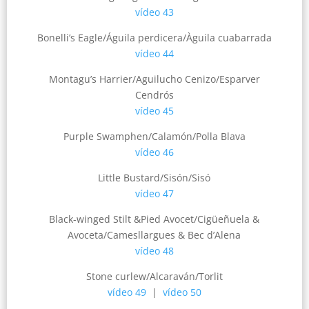
vídeo 43
Bonelli’s Eagle/Águila perdicera/Àguila cuabarrada
vídeo 44
Montagu’s Harrier/Aguilucho Cenizo/Esparver
Cendrós
vídeo 45
Purple Swamphen/Calamón/Polla Blava
vídeo 46
Little Bustard/Sisón/Sisó
vídeo 47
Black-winged Stilt &Pied Avocet/Cigüeñuela &
Avoceta/Camesllargues & Bec d’Alena
vídeo 48
Stone curlew/Alcaraván/Torlit
vídeo 49
|
vídeo 50