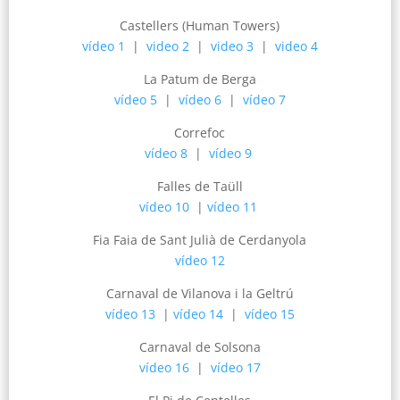
Castellers (Human Towers)
vídeo 1
|
video 2
|
video 3
|
video 4
La Patum de Berga
vídeo 5
|
vídeo 6
|
vídeo 7
Correfoc
vídeo 8
|
vídeo 9
Falles de Taüll
vídeo 10
|
vídeo 11
Fia Faia de Sant Julià de Cerdanyola
vídeo 12
Carnaval de Vilanova i la Geltrú
vídeo 13
|
vídeo 14
|
vídeo 15
Carnaval de Solsona
vídeo 16
|
vídeo 17