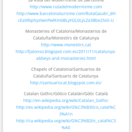
http://www.rutadelmodernisme.com
http://www.barcelonaturisme.com/RutaGaudi/_dH
cEaVlbphyslwnPwlKm6BLyH2L0LyLZa38be25xS-U
Monasteries of Catalonia/Monasterios de
Cataluña/Monestirs de Catalunya
http://www.monestirs.cat
http://fjalonso.blogspot.com.es/2011/11/catalunya-
abbeys-and-monasteries.html
Chapels of Catalonia/Santuarios de
Cataluña/Santuaris de Catalunya
http://santuariscat.blogspot.com.es/
Catalan Gothic/Gótico Catalán/Gòtic Català
http://en.wikipedia.org/wiki/Catalan_Gothic
http://es.wikipedia.org/wiki/G%C3%B3tico_catal%C
3%A1n
http://ca.wikipedia.org/wiki/G%C3%B2tic_catal%C3
%A0