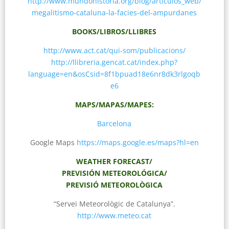
http://www.mundohistoria.org/blog/articulos_web/
megalitismo-cataluna-la-facies-del-ampurdanes
BOOKS/LIBROS/LLIBRES
http://www.act.cat/qui-som/publicacions/
http://llibreria.gencat.cat/index.php?
language=en&osCsid=8f1bpuad18e6nr8dk3rlgoqb
e6
MAPS/MAPAS/MAPES:
Barcelona
Google Maps
https://maps.google.es/maps?hl=en
WEATHER FORECAST/
PREVISIÓN METEOROLÓGICA/
PREVISIÓ METEOROLÒGICA
“Servei Meteorològic de Catalunya”.
http://www.meteo.cat