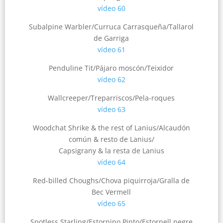
vídeo 60
Subalpine Warbler/Curruca Carrasqueña/Tallarol
de Garriga
vídeo 61
Penduline Tit/Pájaro moscón/Teixidor
vídeo 62
Wallcreeper/Treparriscos/Pela-roques
vídeo 63
Woodchat Shrike & the rest of Lanius/Alcaudón
común & resto de Lanius/
Capsigrany & la resta de Lanius
vídeo 64
Red-billed Choughs/Chova piquirroja/Gralla de
Bec Vermell
vídeo 65
Spotless Starling/Estornino Pinto/Estornell negre