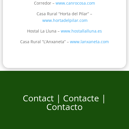
Corredor –
www.canrocosa.com
Casa Rural “Horta del Pilar” –
www.hortadelpilar.com
Hostal La Lluna –
www.hostallalluna.es
Casa Rural “L’Anxaneta” –
www.lanxaneta.com
Contact | Contacte |
Contacto