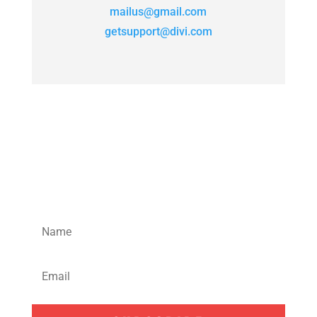
mailus@gmail.com
getsupport@divi.com
KEEP IN
TOUCH