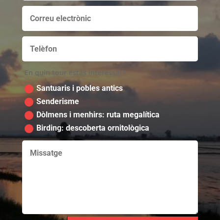
En quin tour estàs interessat?
Santuaris i pobles antics
Senderisme
Dòlmens i menhirs: ruta megalítica
Birding: descoberta ornitològica